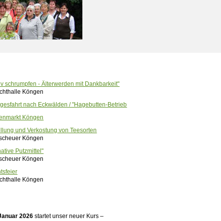
tiv schrumpfen - Älterwerden mit Dankbarkeit"
achthalle Köngen
agesfahrt nach Eckwälden / "Hagebutten-Betrieb
enmarkt Köngen
ellung und Verkostung von Teesorten
scheuer Köngen
native Putzmittel"
scheuer Köngen
tsfeier
achthalle Köngen
 Januar
2026
startet unser neuer Kurs –